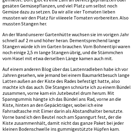
gesäten Gemüsepflanzen, und viel Platz um selbst noch
Gemüse dazu zu setzen. Da wir alle vier Tomaten lieben
mussten wir den Platz für viiieeele Tomaten vorbereiten. Also
mussten Stangen her.
An der Wand unserer Gartenhütte wuchsen sie im vorigen Jahr
schnell auf 2 m und höher heran. Dementsprechend lange
Stangen würde ich im Garten brauchen. Vom Bohnentipi waren
noch einige 2,5 m lange Stangen übrig, und die Stämmchen
vom Hasel mit etwa derselben Länge kamen auch mit.
Auf einem anderen Blog über das Lastenradleben habe ich vor
Jahren gesehen, wie jemand bei einem Baumarktbesuch lange
Latten außen an der Kiste des Rades befestigt hatte, also
machte ich das auch. Die Stangen schnürte ich zu einem Bündel
zusammen, vorne kam ein Jutebeutel drum herum. Mit
Spanngummis hängte ich das Bündel ans Rad, vorne an die
Kiste, hinten an den Gepäckträger, wobei ich eine
Fahrradtasche mit Eimer darin als Abstandhalter benutzte.
Vorne band ich den Beutel noch am Spanngurt fest, der die
Kiste zusammenhält, damit nicht das ganze Paket bei jeder
kleinen Bodenschwelle ins gummigestützte Hüpfen kam.