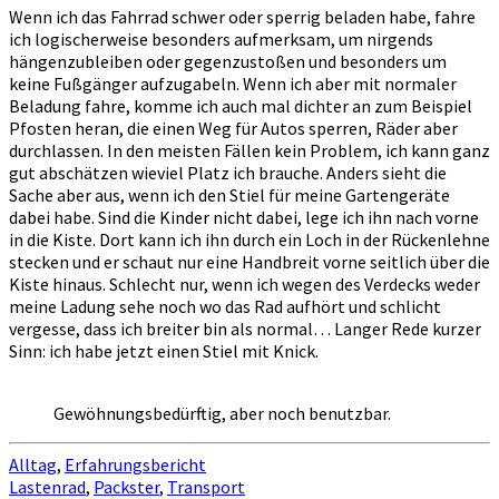
Wenn ich das Fahrrad schwer oder sperrig beladen habe, fahre
ich logischerweise besonders aufmerksam, um nirgends
hängenzubleiben oder gegenzustoßen und besonders um
keine Fußgänger aufzugabeln. Wenn ich aber mit normaler
Beladung fahre, komme ich auch mal dichter an zum Beispiel
Pfosten heran, die einen Weg für Autos sperren, Räder aber
durchlassen. In den meisten Fällen kein Problem, ich kann ganz
gut abschätzen wieviel Platz ich brauche. Anders sieht die
Sache aber aus, wenn ich den Stiel für meine Gartengeräte
dabei habe. Sind die Kinder nicht dabei, lege ich ihn nach vorne
in die Kiste. Dort kann ich ihn durch ein Loch in der Rückenlehne
stecken und er schaut nur eine Handbreit vorne seitlich über die
Kiste hinaus. Schlecht nur, wenn ich wegen des Verdecks weder
meine Ladung sehe noch wo das Rad aufhört und schlicht
vergesse, dass ich breiter bin als normal… Langer Rede kurzer
Sinn: ich habe jetzt einen Stiel mit Knick.
Gewöhnungsbedürftig, aber noch benutzbar.
Alltag
,
Erfahrungsbericht
Lastenrad
,
Packster
,
Transport