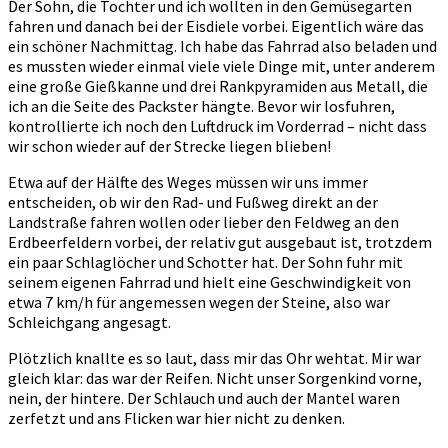
Der Sohn, die Tochter und ich wollten in den Gemüsegarten
fahren und danach bei der Eisdiele vorbei. Eigentlich wäre das
ein schöner Nachmittag. Ich habe das Fahrrad also beladen und
es mussten wieder einmal viele viele Dinge mit, unter anderem
eine große Gießkanne und drei Rankpyramiden aus Metall, die
ich an die Seite des Packster hängte. Bevor wir losfuhren,
kontrollierte ich noch den Luftdruck im Vorderrad – nicht dass
wir schon wieder auf der Strecke liegen blieben!
Etwa auf der Hälfte des Weges müssen wir uns immer
entscheiden, ob wir den Rad- und Fußweg direkt an der
Landstraße fahren wollen oder lieber den Feldweg an den
Erdbeerfeldern vorbei, der relativ gut ausgebaut ist, trotzdem
ein paar Schlaglöcher und Schotter hat. Der Sohn fuhr mit
seinem eigenen Fahrrad und hielt eine Geschwindigkeit von
etwa 7 km/h für angemessen wegen der Steine, also war
Schleichgang angesagt.
Plötzlich knallte es so laut, dass mir das Ohr wehtat. Mir war
gleich klar: das war der Reifen. Nicht unser Sorgenkind vorne,
nein, der hintere. Der Schlauch und auch der Mantel waren
zerfetzt und ans Flicken war hier nicht zu denken.