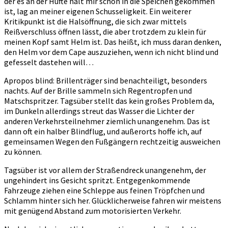
der es an der Hüfte hält mir schon in die Speichen gekommen
ist, lag an meiner eigenen Schusseligkeit. Ein weiterer
Kritikpunkt ist die Halsöffnung, die sich zwar mittels
Reißverschluss öffnen lässt, die aber trotzdem zu klein für
meinen Kopf samt Helm ist. Das heißt, ich muss daran denken,
den Helm vor dem Cape auszuziehen, wenn ich nicht blind und
gefesselt dastehen will…
Apropos blind: Brillenträger sind benachteiligt, besonders
nachts. Auf der Brille sammeln sich Regentropfen und
Matschspritzer. Tagsüber stellt das kein großes Problem da,
im Dunkeln allerdings streut das Wasser die Lichter der
anderen Verkehrsteilnehmer ziemlich unangenehm. Das ist
dann oft ein halber Blindflug, und außerorts hoffe ich, auf
gemeinsamen Wegen den Fußgängern rechtzeitig ausweichen
zu können.
Tagsüber ist vor allem der Straßendreck unangenehm, der
ungehindert ins Gesicht spritzt. Entgegenkommende
Fahrzeuge ziehen eine Schleppe aus feinen Tröpfchen und
Schlamm hinter sich her. Glücklicherweise fahren wir meistens
mit genügend Abstand zum motorisierten Verkehr.