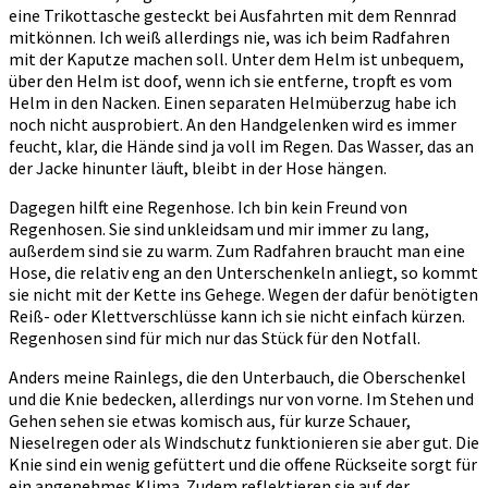
eine Trikottasche gesteckt bei Ausfahrten mit dem Rennrad
mitkönnen. Ich weiß allerdings nie, was ich beim Radfahren
mit der Kaputze machen soll. Unter dem Helm ist unbequem,
über den Helm ist doof, wenn ich sie entferne, tropft es vom
Helm in den Nacken. Einen separaten Helmüberzug habe ich
noch nicht ausprobiert. An den Handgelenken wird es immer
feucht, klar, die Hände sind ja voll im Regen. Das Wasser, das an
der Jacke hinunter läuft, bleibt in der Hose hängen.
Dagegen hilft eine Regenhose. Ich bin kein Freund von
Regenhosen. Sie sind unkleidsam und mir immer zu lang,
außerdem sind sie zu warm. Zum Radfahren braucht man eine
Hose, die relativ eng an den Unterschenkeln anliegt, so kommt
sie nicht mit der Kette ins Gehege. Wegen der dafür benötigten
Reiß- oder Klettverschlüsse kann ich sie nicht einfach kürzen.
Regenhosen sind für mich nur das Stück für den Notfall.
Anders meine Rainlegs, die den Unterbauch, die Oberschenkel
und die Knie bedecken, allerdings nur von vorne. Im Stehen und
Gehen sehen sie etwas komisch aus, für kurze Schauer,
Nieselregen oder als Windschutz funktionieren sie aber gut. Die
Knie sind ein wenig gefüttert und die offene Rückseite sorgt für
ein angenehmes Klima. Zudem reflektieren sie auf der