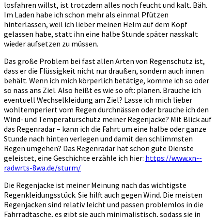
losfahren willst, ist trotzdem alles noch feucht und kalt. Bäh.
Im Laden habe ich schon mehr als einmal Pfützen
hinterlassen, weil ich lieber meinen Helm auf dem Kopf
gelassen habe, statt ihn eine halbe Stunde später nasskalt
wieder aufsetzen zu müssen.
Das große Problem bei fast allen Arten von Regenschutz ist,
dass er die Flüssigkeit nicht nur draußen, sondern auch innen
behält. Wenn ich mich körperlich betätige, komme ich so oder
so nass ans Ziel. Also heißt es wie so oft: planen. Brauche ich
eventuell Wechselkleidung am Ziel? Lasse ich mich lieber
wohltemperiert vom Regen durchnässen oder brauche ich den
Wind- und Temperaturschutz meiner Regenjacke? Mit Blick auf
das Regenradar – kann ich die Fahrt um eine halbe oder ganze
Stunde nach hinten verlegen und damit den schlimmsten
Regen umgehen? Das Regenradar hat schon gute Dienste
geleistet, eine Geschichte erzähle ich hier:
https://www.xn--
radwrts-8wa.de/sturm/
Die Regenjacke ist meiner Meinung nach das wichtigste
Regenkleidungsstück. Sie hilft auch gegen Wind. Die meisten
Regenjacken sind relativ leicht und passen problemlos in die
Fahrradtasche, es gibt sie auch minimalistisch, sodass sie in