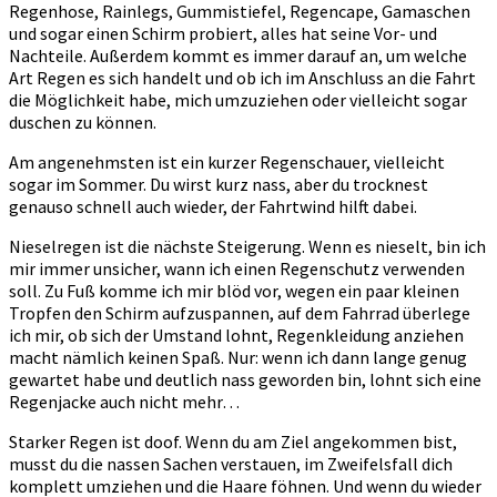
Regenhose, Rainlegs, Gummistiefel, Regencape, Gamaschen
und sogar einen Schirm probiert, alles hat seine Vor- und
Nachteile. Außerdem kommt es immer darauf an, um welche
Art Regen es sich handelt und ob ich im Anschluss an die Fahrt
die Möglichkeit habe, mich umzuziehen oder vielleicht sogar
duschen zu können.
Am angenehmsten ist ein kurzer Regenschauer, vielleicht
sogar im Sommer. Du wirst kurz nass, aber du trocknest
genauso schnell auch wieder, der Fahrtwind hilft dabei.
Nieselregen ist die nächste Steigerung. Wenn es nieselt, bin ich
mir immer unsicher, wann ich einen Regenschutz verwenden
soll. Zu Fuß komme ich mir blöd vor, wegen ein paar kleinen
Tropfen den Schirm aufzuspannen, auf dem Fahrrad überlege
ich mir, ob sich der Umstand lohnt, Regenkleidung anziehen
macht nämlich keinen Spaß. Nur: wenn ich dann lange genug
gewartet habe und deutlich nass geworden bin, lohnt sich eine
Regenjacke auch nicht mehr…
Starker Regen ist doof. Wenn du am Ziel angekommen bist,
musst du die nassen Sachen verstauen, im Zweifelsfall dich
komplett umziehen und die Haare föhnen. Und wenn du wieder