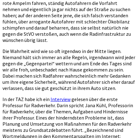
rote Ampelm fahren, ständig Autofahrern die Vorfahrt
nehmen und eigentlich ja gar nichts auf der Straße zu suchen
haben; auf der anderen Seite jene, die sich falsch verstanden
fühlen, über arrogante Autofahrer mit schlechter Ökobilanz
schimpfen und darauf beharren, dass sie selbst natürlich nie
gegen die StVO verstoßen, auch wenn die Radinfrastruktur zu
wünschen übrig lässt.
Die Wahrheit wird wie so oft irgendwo in der Mitte liegen.
Niemand hält sich immer an alle Regeln, irgendwann wird jeder
gegen die „Gegenpartei“ wettern und am Ende des Tages sind
wir alle froh, unbeschadet nach Hause gekommen zu sein.
Dabei machen sich Radfahrer wahrscheinlich mehr Gedanken
um ihre eigene Sicherheit, während Autofahrer sich eher darauf
verlassen, dass sie gut geschützt in ihrem Auto sitzen.
In der TAZ habe ich ein
Interview
gelesen über die erste
Professur für Radverkehr. Darin spricht Jana Kühl, Professorin
für Radverkehr, über die Themen, Aufgaben und Hindernisse
ihrer Professur. Eines der hinderndsten Probleme ist, dass
Planung und Umsetzung von Maßnahmen für den Radverkehr
meistens zu Grundsatzdebatten führt. „Bezeichnend sind
Wortmeldungen in den Kommentarspalten im Internet: