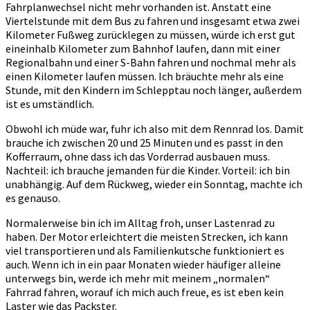
Fahrplanwechsel nicht mehr vorhanden ist. Anstatt eine
Viertelstunde mit dem Bus zu fahren und insgesamt etwa zwei
Kilometer Fußweg zurücklegen zu müssen, würde ich erst gut
eineinhalb Kilometer zum Bahnhof laufen, dann mit einer
Regionalbahn und einer S-Bahn fahren und nochmal mehr als
einen Kilometer laufen müssen. Ich bräuchte mehr als eine
Stunde, mit den Kindern im Schlepptau noch länger, außerdem
ist es umständlich.
Obwohl ich müde war, fuhr ich also mit dem Rennrad los. Damit
brauche ich zwischen 20 und 25 Minuten und es passt in den
Kofferraum, ohne dass ich das Vorderrad ausbauen muss.
Nachteil: ich brauche jemanden für die Kinder. Vorteil: ich bin
unabhängig. Auf dem Rückweg, wieder ein Sonntag, machte ich
es genauso.
Normalerweise bin ich im Alltag froh, unser Lastenrad zu
haben. Der Motor erleichtert die meisten Strecken, ich kann
viel transportieren und als Familienkutsche funktioniert es
auch. Wenn ich in ein paar Monaten wieder häufiger alleine
unterwegs bin, werde ich mehr mit meinem „normalen“
Fahrrad fahren, worauf ich mich auch freue, es ist eben kein
Laster wie das Packster.