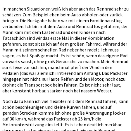
In manchen Situationen weiß ich aber auch das Rennrad sehr zu
schätzen. Zum Beispiel eben beim Auto abholen oder zurück
bringen. Die Rückgabe haben wir mit einem Familienausflug
verbunden. Ich bin mit dem Auto und Rennrad los gefahren, der
Mann kam mit dem Lastenrad und den Kindern nach.
Tatsächlich sind wir das erste Mal in dieser Kombination
gefahren, sonst sitze ich auf dem großen Fahrrad, während der
Mann mit seinem schnellen Rad nebenher radelt. Ich muss
sagen, es hat Spaß gemacht. Es ist schön, wenn das eigene Rad
vorwärts saust, ohne groß Geräusche zu machen. Mein Rennrad
surrt leise vor sich hin, manchmal pfeift der Wind in den
Pedalen (das war ziemlich irritierend am Anfang). Das Packster
hingegen hat nicht nur laute Reifen und den Motor, noch dazu
dröhnt die Transportbox beim Fahren. Es ist nicht sehr laut,
aber konstant hörbar, stärker noch bei nassem Wetter.
Noch dazu kann ich viel flexibler mit dem Rennrad fahren, kann
schön beschleunigen und kleine Kurven fahren, und auf
geraden Strecken komme ich ohne große Anstrengung locker
auf 30 km/h, während das Packster ab 25 km/h die
Motorunterstützung einstellt. Es ist eben deutlich merkbar,
dass unser Laster viermal so viel wiegt wie mein Rennrad.