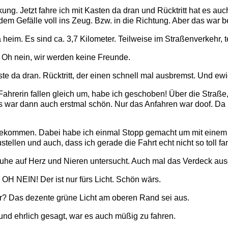
g. Jetzt fahre ich mit Kasten da dran und Rücktritt hat es auc
edem Gefälle voll ins Zeug. Bzw. in die Richtung. Aber das war
 heim. Es sind ca. 3,7 Kilometer. Teilweise im Straßenverkehr
Oh nein, wir werden keine Freunde.
ste da dran. Rücktritt, der einen schnell mal ausbremst. Und ew
ahrerin fallen gleich um, habe ich geschoben! Über die Straße
war dann auch erstmal schön. Nur das Anfahren war doof. Da is
gekommen. Dabei habe ich einmal Stopp gemacht um mit einem B
llen und auch, dass ich gerade die Fahrt echt nicht so toll fa
he auf Herz und Nieren untersucht. Auch mal das Verdeck aus
OH NEIN! Der ist nur fürs Licht. Schön wärs.
r? Das dezente grüne Licht am oberen Rand sei aus.
und ehrlich gesagt, war es auch müßig zu fahren.