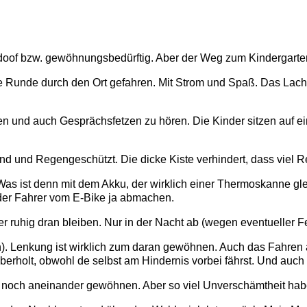
h doof bzw. gewöhnungsbedürftig. Aber der Weg zum Kindergart
 Runde durch den Ort gefahren. Mit Strom und Spaß. Das Lache
en und auch Gesprächsfetzen zu hören. Die Kinder sitzen auf e
Wind und Regengeschützt. Die dicke Kiste verhindert, dass vie
as ist denn mit dem Akku, der wirklich einer Thermoskanne gleic
er Fahrer vom E-Bike ja abmachen.
r ruhig dran bleiben. Nur in der Nacht ab (wegen eventueller F
lich). Lenkung ist wirklich zum daran gewöhnen. Auch das Fahren
erholt, obwohl de selbst am Hindernis vorbei fährst. Und auch
r noch aneinander gewöhnen. Aber so viel Unverschämtheit habe